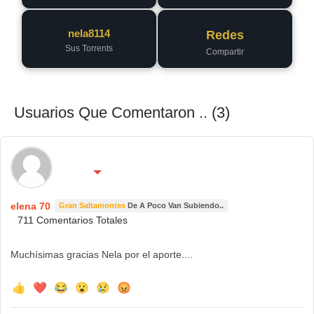
nela8114
Redes
Sus Torrents
Compartir
Usuarios Que Comentaron .. (3)
🌍 País:
🔴 No molestar 😴
ESPAÑA
elena 70
Gran Saltamontes
De A Poco Van Subiendo..
711 Comentarios Totales
Muchísimas gracias Nela por el aporte....
👍
❤️
😂
😮
😢
😡