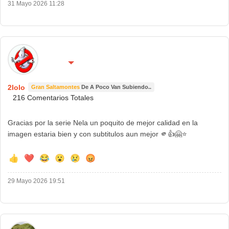
31 Mayo 2026 11:28
🌍 País:
🔴 No molestar 😴
España
2lolo
Gran Saltamontes
De A Poco Van Subiendo..
216 Comentarios Totales
Gracias por la serie Nela un poquito de mejor calidad en la
imagen estaria bien y con subtitulos aun mejor 🫵👍🤗⭐
👍
❤️
😂
😮
😢
😡
29 Mayo 2026 19:51
🌍 País: