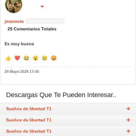
🔴 No molestar 😴
Spain
jmarmota
Pequeño Saltamontes
25 Comentarios Totales
Es muy buena
👍
❤️
😂
😮
😢
😡
29 Mayo 2026 17:45
Descargas Que Te Pueden Interesar..
Sueños de libertad T1
Sueños de libertad T1
Sueños de libertad T1