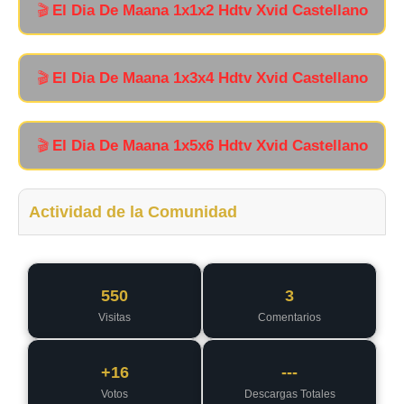
El Dia De Maana 1x1x2 Hdtv Xvid Castellano
🎬
El Dia De Maana 1x3x4 Hdtv Xvid Castellano
🎬
El Dia De Maana 1x5x6 Hdtv Xvid Castellano
🎬
Actividad de la Comunidad
550
3
Visitas
Comentarios
+16
---
Votos
Descargas Totales