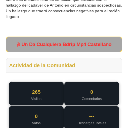
hallazgo del cadáver de Antonio en circunstancias sospechosas.
Un hallazgo que traerá consecuencias negativas para el recién
llegado.
Un Da Cualquiera Bdrip Mp4 Castellano
🎬
Actividad de la Comunidad
265
0
Visitas
Comentarios
0
---
Votos
Descargas Totales