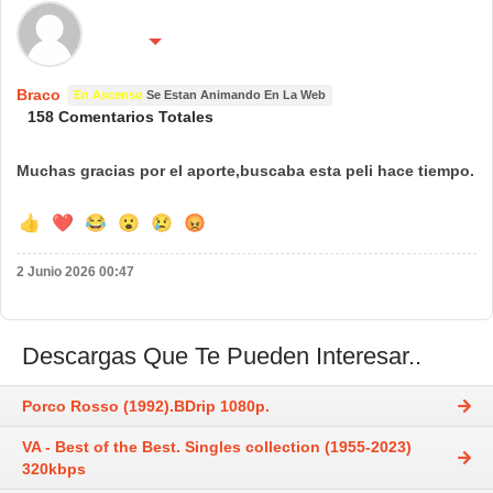
🌍 País:
🔴 No molestar 😴
España
Braco
En Ascenso
Se Estan Animando En La Web
158 Comentarios Totales
Muchas gracias por el aporte,buscaba esta peli hace tiempo.
👍
❤️
😂
😮
😢
😡
2 Junio 2026 00:47
Descargas Que Te Pueden Interesar..
Porco Rosso (1992).BDrip 1080p.
VA - Best of the Best. Singles collection (1955-2023)
320kbps