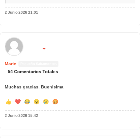
2 Junio 2026 21:01
🌍 País:
🔴 No molestar 😴
España
Mario
Pequeño Saltamontes
54 Comentarios Totales
Muchas gracias. Buenisima
👍
❤️
😂
😮
😢
😡
2 Junio 2026 15:42