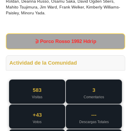
Roldan, Deanna Russo, Osamu Saka, David Ogden Stiers,
Mahito Tsujimura, Jim Ward, Frank Welker, Kimberly Williams-
Paisley, Minoru Yada.
Porco Rosso 1992 Hdrip
🎬
Actividad de la Comunidad
583
3
Visitas
Comentarios
+43
---
Votos
Descargas Totales