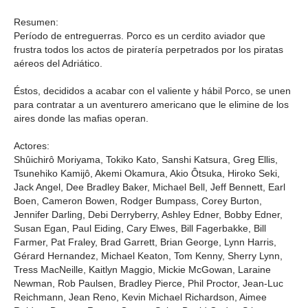
Resumen:
Período de entreguerras. Porco es un cerdito aviador que
frustra todos los actos de piratería perpetrados por los piratas
aéreos del Adriático.
Éstos, decididos a acabar con el valiente y hábil Porco, se unen
para contratar a un aventurero americano que le elimine de los
aires donde las mafias operan.
Actores:
Shûichirô Moriyama, Tokiko Kato, Sanshi Katsura, Greg Ellis,
Tsunehiko Kamijô, Akemi Okamura, Akio Ôtsuka, Hiroko Seki,
Jack Angel, Dee Bradley Baker, Michael Bell, Jeff Bennett, Earl
Boen, Cameron Bowen, Rodger Bumpass, Corey Burton,
Jennifer Darling, Debi Derryberry, Ashley Edner, Bobby Edner,
Susan Egan, Paul Eiding, Cary Elwes, Bill Fagerbakke, Bill
Farmer, Pat Fraley, Brad Garrett, Brian George, Lynn Harris,
Gérard Hernandez, Michael Keaton, Tom Kenny, Sherry Lynn,
Tress MacNeille, Kaitlyn Maggio, Mickie McGowan, Laraine
Newman, Rob Paulsen, Bradley Pierce, Phil Proctor, Jean-Luc
Reichmann, Jean Reno, Kevin Michael Richardson, Aimee