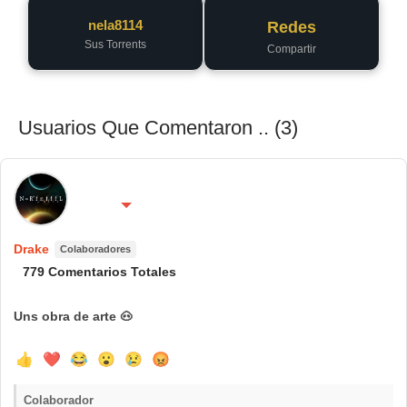
nela8114
Redes
Sus Torrents
Compartir
Usuarios Que Comentaron .. (3)
🌍 País:
🔴 No molestar 😴
Colaborador
Drake
Colaboradores
779 Comentarios Totales
Uns obra de arte 🐽
👍
❤️
😂
😮
😢
😡
Colaborador