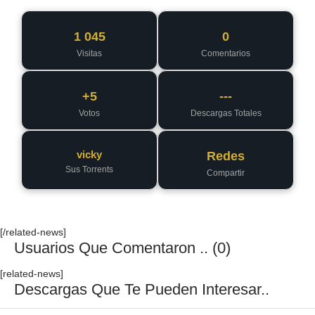
1 045
0
Visitas
Comentarios
+5
---
Votos
Descargas Totales
vicky
Redes
Sus Torrents
Compartir
[/related-news]
Usuarios Que Comentaron .. (0)
[related-news]
Descargas Que Te Pueden Interesar..