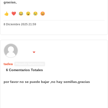
gracias,
👍
❤️
😂
😮
😢
😡
8 Diciembre 2025 21:59
🌍 País:
🔴 No molestar 😴
España
tadea
Pequeño Saltamontes
6 Comentarios Totales
por favor no se puede bajar ,no hay semillas,gracias