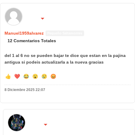
🌍 País:
🔴 No molestar 😴
Manuel1959alvarez
Pequeño Saltamontes
12 Comentarios Totales
del 1 al 6 no se pueden bajar te dice que estan en la pajina
antigua si podeis actualizarla a la nueva gracias
👍
❤️
😂
😮
😢
😡
8 Diciembre 2025 22:07
🌍 País:
🔴 No molestar 😴
Asteroide B 612