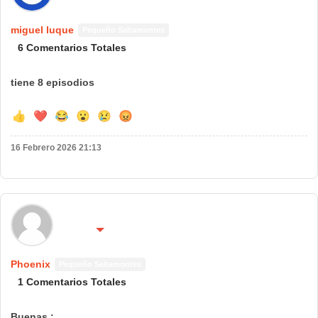
miguel luque
Pequeño Saltamontes
6 Comentarios Totales
tiene 8 episodios
👍
❤️
😂
😮
😢
😡
16 Febrero 2026 21:13
🌍 País:
🔴 No molestar 😴
Phoenix
Pequeño Saltamontes
1 Comentarios Totales
Buenas :