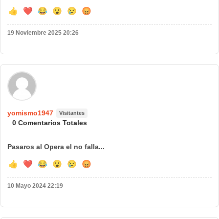
👍
❤️
😂
😮
😢
😡
19 Noviembre 2025 20:26
🌍 País:
yomismo1947
Visitantes
0 Comentarios Totales
Pasaros al Opera el no falla...
👍
❤️
😂
😮
😢
😡
10 Mayo 2024 22:19