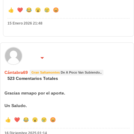
👍
❤️
😂
😮
😢
😡
15 Enero 2026 21:48
🌍 País:
🔴 No molestar 😴
España
Cántabra69
Gran Saltamontes
De A Poco Van Subiendo..
523 Comentarios Totales
Gracias mrnapo por el aporte.
Un Saludo.
👍
❤️
😂
😮
😢
😡
16 Diciembre 2025 01:14