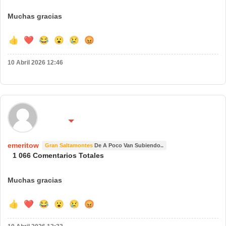
Muchas gracias
👍
❤️
😂
😮
😢
😡
10 Abril 2026 12:46
🌍 País:
🔴 No molestar 😴
españa
emeritow
Gran Saltamontes
De A Poco Van Subiendo..
1 066 Comentarios Totales
Muchas gracias
👍
❤️
😂
😮
😢
😡