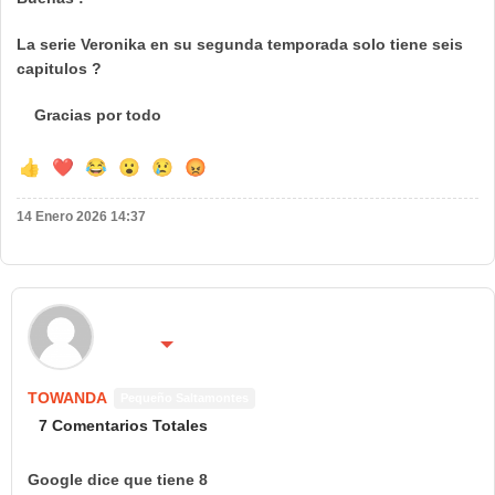
La serie Veronika en su segunda temporada solo tiene seis
capitulos ?
Gracias por todo
👍
❤️
😂
😮
😢
😡
14 Enero 2026 14:37
🌍 País:
🔴 No molestar 😴
España
TOWANDA
Pequeño Saltamontes
7 Comentarios Totales
Google dice que tiene 8