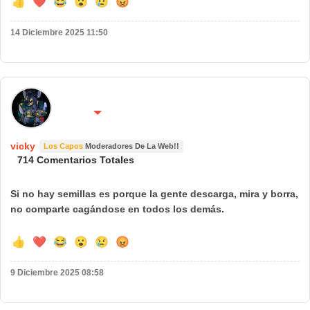
👍
❤️
😂
😮
😢
😡
14 Diciembre 2025 11:50
🌍 País:
🔴 No molestar 😴
Asteroide B 612
vicky
Los Capos
Moderadores De La Web!!
714 Comentarios Totales
Si no hay semillas es porque la gente descarga, mira y borra,
no comparte cagándose en todos los demás.
👍
❤️
😂
😮
😢
😡
9 Diciembre 2025 08:58