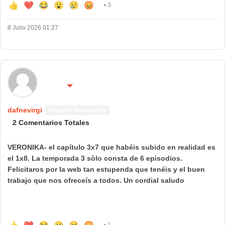
👍
❤️
😂
😮
😢
😡
• 3
8 Julio 2026 01:27
🌍 País:
🔴 No molestar 😴
España
dafnevirgi
Pequeño Saltamontes
2 Comentarios Totales
VERONIKA- el capítulo 3x7 que habéis subido en realidad es
el 1x8. La temporada 3 sòlo consta de 6 episodios.
Felicitaros por la web tan estupenda que tenéis y el buen
trabajo que nos ofreceís a todos. Un cordial saludo