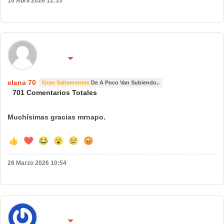
10 Abril 2026 12:33
🌍 País:
🔴 No molestar 😴
ESPAÑA
elena 70
Gran Saltamontes
De A Poco Van Subiendo..
701 Comentarios Totales
Muchísimas gracias mrnapo.
👍
❤️
😂
😮
😢
😡
28 Marzo 2026 10:54
🌍 País:
🔴 No molestar 😴