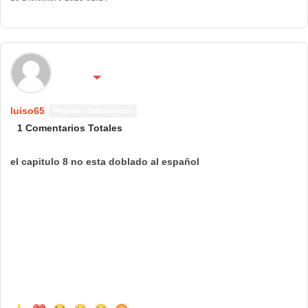
🌍 País:
🔴 No molestar 😴
españa
luiso65
Pequeño Saltamontes
1 Comentarios Totales
el capitulo 8 no esta doblado al español