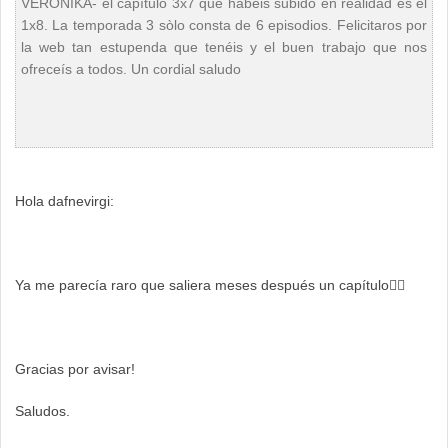
VERONIKA- el capítulo 3x7 que habéis subido en realidad es el
1x8. La temporada 3 sòlo consta de 6 episodios. Felicitaros por
la web tan estupenda que tenéis y el buen trabajo que nos
ofreceís a todos. Un cordial saludo
Hola dafnevirgi:
Ya me parecía raro que saliera meses después un capítulo
🤦‍♀️
Gracias por avisar!
Saludos.