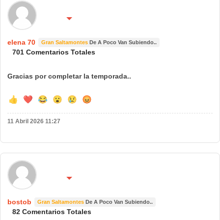
🌍 País:
🔴 No molestar 😴
ESPAÑA
elena 70
Gran Saltamontes
De A Poco Van Subiendo..
701 Comentarios Totales
Gracias por completar la temporada..
👍
❤️
😂
😮
😢
😡
11 Abril 2026 11:27
🌍 País:
🔴 No molestar 😴
españa
bostob
Gran Saltamontes
De A Poco Van Subiendo..
82 Comentarios Totales