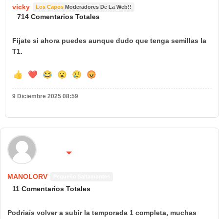
vicky
Los Capos
Moderadores De La Web!!
714 Comentarios Totales
Fijate si ahora puedes aunque dudo que tenga semillas la
T1.
👍
❤️
😂
😮
😢
😡
9 Diciembre 2025 08:59
🌍 País:
🔴 No molestar 😴
España
MANOLORV
Pequeño Saltamontes
11 Comentarios Totales
Podriaís volver a subir la temporada 1 completa, muchas