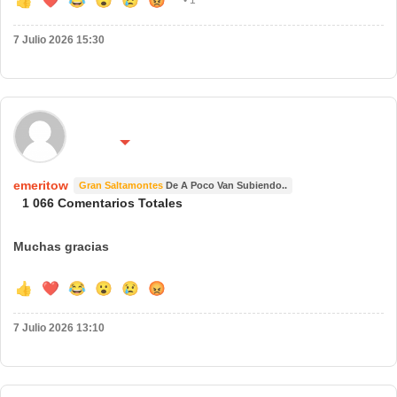
👍
❤️
😂
😮
😢
😡
• 1
7 Julio 2026 15:30
🌍 País:
🔴 No molestar 😴
españa
emeritow
Gran Saltamontes
De A Poco Van Subiendo..
1 066 Comentarios Totales
Muchas gracias
👍
❤️
😂
😮
😢
😡
7 Julio 2026 13:10