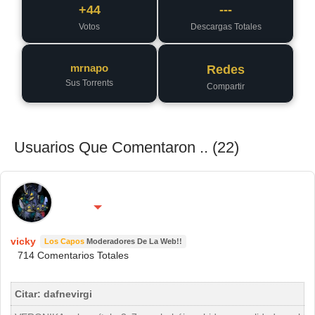
+44
---
Votos
Descargas Totales
mrnapo
Redes
Sus Torrents
Compartir
Usuarios Que Comentaron .. (22)
🌍 País:
🔴 No molestar 😴
Asteroide B 612
vicky
Los Capos
Moderadores De La Web!!
714 Comentarios Totales
Citar: dafnevirgi