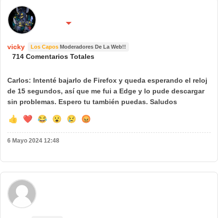
🌍 País:
🔴 No molestar 😴
Asteroide B 612
vicky
Los Capos
Moderadores De La Web!!
714 Comentarios Totales
Carlos: Intenté bajarlo de Firefox y queda esperando el reloj
de 15 segundos, así que me fui a Edge y lo pude descargar
sin problemas. Espero tu también puedas. Saludos
👍
❤️
😂
😮
😢
😡
6 Mayo 2024 12:48
🌍 País: