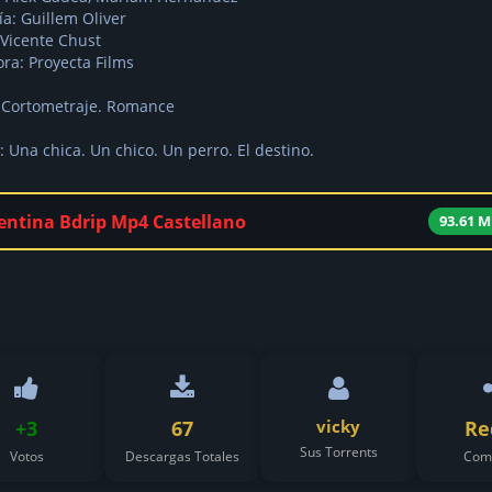
ía: Guillem Oliver
 Vicente Chust
ra: Proyecta Films
 Cortometraje. Romance
: Una chica. Un chico. Un perro. El destino.
entina Bdrip Mp4 Castellano
93.61 
+3
67
vicky
Re
Sus Torrents
Votos
Descargas Totales
Comp