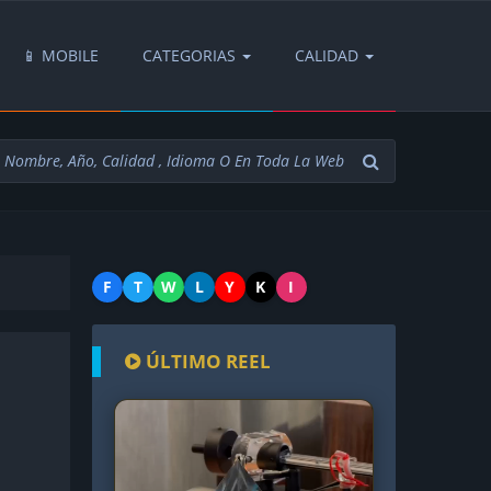
📱 MOBILE
CATEGORIAS
CALIDAD
F
T
W
L
Y
K
I
ÚLTIMO REEL