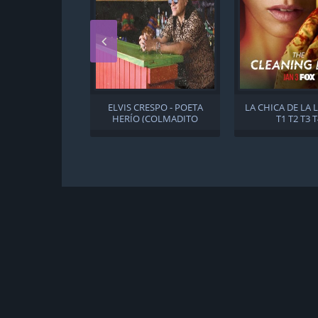
ELVIS CRESPO - POETA
LA CHICA DE LA 
HERÍO (COLMADITO
T1 T2 T3 
SPECIAL EDITION) (2026)