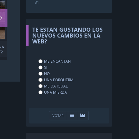
31
TE ESTAN GUSTANDO LOS
NUEVOS CAMBIOS EN LA
WEB?
NA
EL DIRECTOR DE 'GOOD
T2
BOY', SOBRE SU PERRETE
INDY, TRUCOS DE CÁMARA
ME ENCANTAN
Y EL SUPERPODER DE SU
PELÍCULA: "RODAMOS
SI
OCHO SEGUNDOS DE
NO
METRAJE AL DÍA DURANTE
UNA PORQUERIA
TRES AÑOS"
ME DA IGUAL
UNA MIERDA
VOTAR