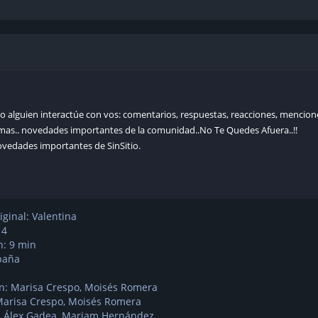
o alguien interactúe con vos: comentarios, respuestas, reacciones, mencion
mas.. novedades importantes de la comunidad..No Te Quedes Afuera..!!
novedades importantes de SinSitio.
riginal: Valentina
14
n: 9 min
paña
ón: Marisa Crespo, Moisés Romera
Marisa Crespo, Moisés Romera
: Álex Gadea, Mariam Hernández