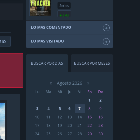
Series
+392
LO MAS COMENTADO
LO MAS VISITADO
RIO
BUSCAR POR DIAS
BUSCAR POR MESES
«
Agosto 2026 »
Lu
Ma
Mi
Ju
Vi
Sa
Do
1
2
3
4
5
6
7
8
9
10
11
12
13
14
15
16
17
18
19
20
21
22
23
24
25
26
27
28
29
30