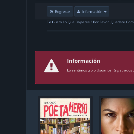
Regresar
Información
Te Gusto Lo Que Bajastes ? Por Favor ,Quedate Com
Información
Lo sentimos ,solo Usuarios Registrados