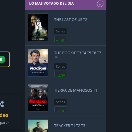
LO MAS VOTADO DEL DIA
THE LAST OF US T2
Series
+580
THE ROOKIE T3 T4 T5 T6 T7
T8
MB
Series
+495
TIERRA DE MAFIOSOS T1
Series
+406
des
artir
TRACKER T1 T2 T3