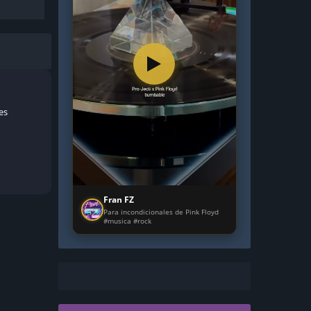
es
Fran FZ
Para incondicionales de Pink Floyd
#musica #rock