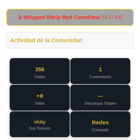
Whipped Bdrip Mp4 Castellano
🎬
54.57 MB
Actividad de la Comunidad
356
1
Visitas
Comentarios
+8
---
Votos
Descargas Totales
vicky
Redes
Sus Torrents
Compartir