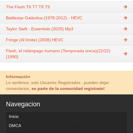
The Flash T6 T7 T8 T9
Battlestar Galáctica (1978-2012) - HEVC
Taylor Swift - Essentials (2025) Mp3
Fringe (Al límite) (2008).HEVC
Flash, el relámpago humano (Temporada única)(22/22)
(1990)
Información
Lo sentimos ,solo Usuarios Registrados ..pueden dejar
comentarios,
se parte de la comunidad registrate!
Navegacion
Inicio
DMCA