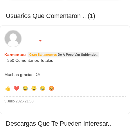
Usuarios Que Comentaron .. (1)
🌍 País:
🔴 No molestar 😴
Spain
Karmentxu
Gran Saltamontes
De A Poco Van Subiendo..
350 Comentarios Totales
Muchas gracias.
😘
👍
❤️
😂
😮
😢
😡
5 Julio 2026 21:50
Descargas Que Te Pueden Interesar..