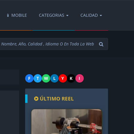
📱 MOBILE
CATEGORIAS
CALIDAD
F
T
W
L
Y
K
I
ÚLTIMO REEL