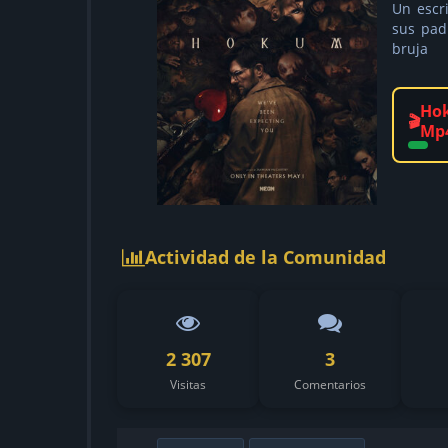
Un escri
sus pad
bruja
Hok
🎬
Mp
Actividad de la Comunidad
2 307
3
Visitas
Comentarios