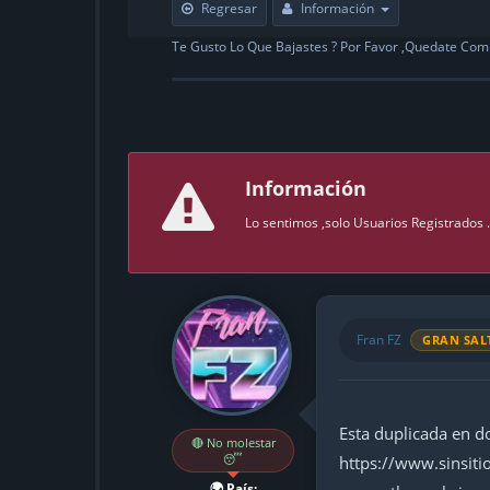
Regresar
Información
Te Gusto Lo Que Bajastes ? Por Favor ,Quedate Com
Información
Lo sentimos ,solo Usuarios Registrados
Fran FZ
GRAN SAL
Esta duplicada en do
🔴 No molestar
😴
https://www.sinsiti
🌍 País: