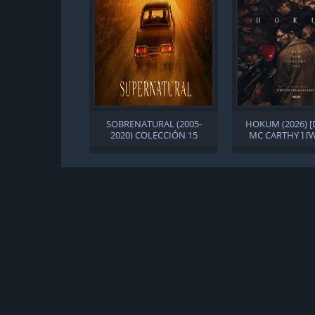
SOBRENATURAL (2005-
HOKUM (2026) 
2020) COLECCIÓN 15
MC CARTHY ] [
TEMPORADAS/327
[VOSE][SUB
EPISODIOS
INTEGRADO