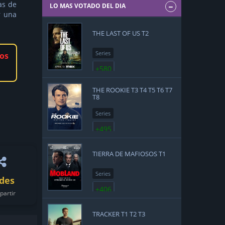
as de
LO MAS VOTADO DEL DIA
r una
THE LAST OF US T2
Series
os
+580
THE ROOKIE T3 T4 T5 T6 T7
T8
Series
+495
TIERRA DE MAFIOSOS T1
Series
des
+406
artir
TRACKER T1 T2 T3