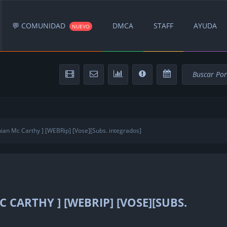
💬 COMUNIDAD
DMCA
STAFF
AYUDA
NUEVO
an Mc Carthy ] [WEBRip] [Vose][Subs. integrados]
 CARTHY ] [WEBRIP] [VOSE][SUBS.