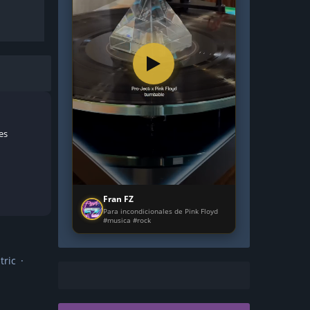
es
Fran FZ
Para incondicionales de Pink Floyd
#musica #rock
ric ·