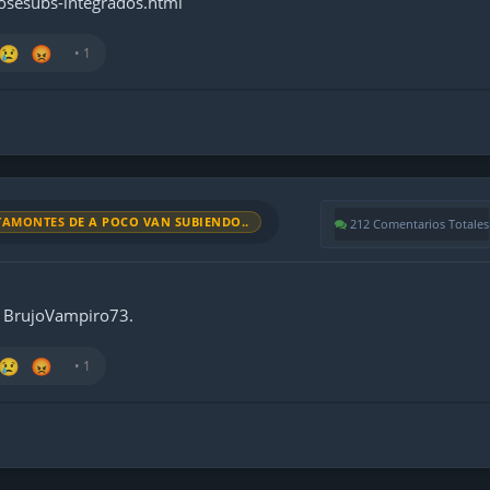
osesubs-integrados.html
😢
😡
• 1
TAMONTES
DE A POCO VAN SUBIENDO..
212 Comentarios Totales
 BrujoVampiro73.
😢
😡
• 1