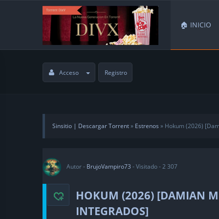
🏠 INICIO
Acceso
Registro
Sinsitio | Descargar Torrent
»
Estrenos
» Hokum (2026) [Dami
Autor -
BrujoVampiro73
- Visitado - 2 307
HOKUM (2026) [DAMIAN MC
INTEGRADOS]