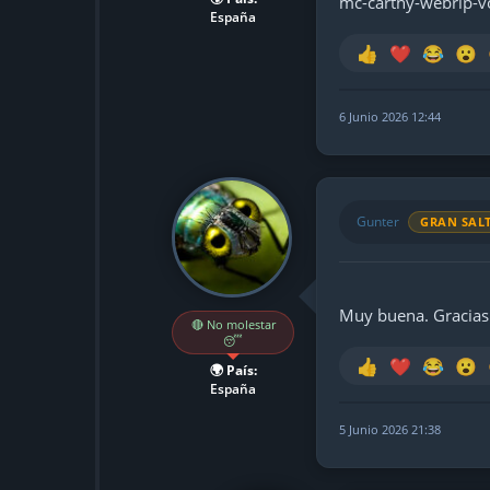
mc-carthy-webrip-v
España
👍
❤️
😂
😮
6 Junio 2026 12:44
Gunter
GRAN SAL
Muy buena. Gracias
🔴 No molestar
😴
👍
❤️
😂
😮
🌍 País:
España
5 Junio 2026 21:38