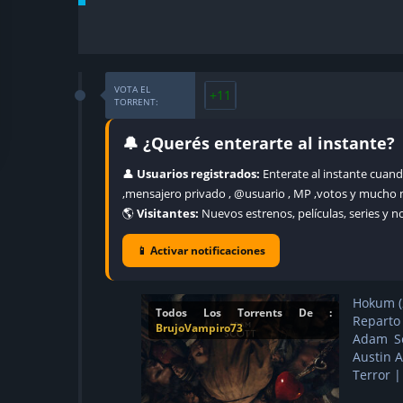
VOTA EL
+11
TORRENT:
🔔 ¿Querés enterarte al instante?
👤
Usuarios registrados:
Enterate al instante cuand
,mensajero privado , @usuario , MP ,votos y mucho 
🌎
Visitantes:
Nuevos estrenos, películas, series y 
📱 Activar notificaciones
Hokum (
Todos Los Torrents De :
Reparto
BrujoVampiro73
Adam Sc
Austin 
Terror |