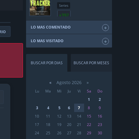
Series
+392
LO MAS COMENTADO
RIO
LO MAS VISITADO
BUSCAR POR DIAS
BUSCAR POR MESES
«
Agosto 2026 »
Lu
Ma
Mi
Ju
Vi
Sa
Do
1
2
3
4
5
6
7
8
9
10
11
12
13
14
15
16
17
18
19
20
21
22
23
24
25
26
27
28
29
30