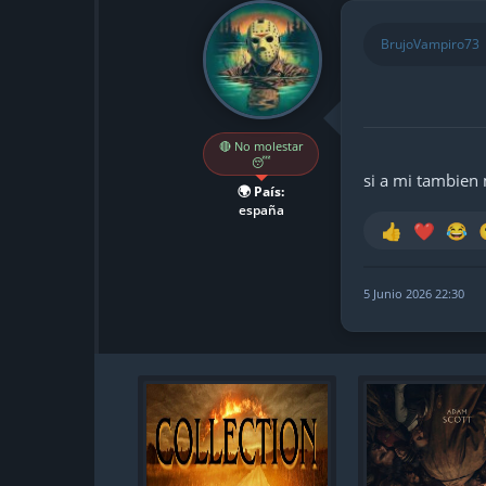
BrujoVampiro73
🔴 No molestar
😴
si a mi tambien
🌍 País:
españa
👍
❤️
😂
5 Junio 2026 22:30