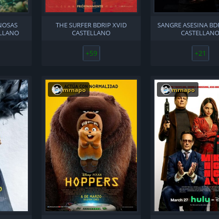
NOSAS
THE SURFER BDRIP XVID
SANGRE ASESINA BD
ELLANO
CASTELLANO
CASTELLAN
+59
+21
mrnapo
mrnapo