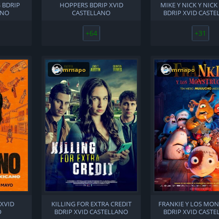
 BDRIP
HOPPERS BDRIP XVID
MIKE Y NICK Y NICK 
ANO
CASTELLANO
BDRIP XVID CAST
+64
+31
mrnapo
mrnapo
 XVID
KILLING FOR EXTRA CREDIT
FRANKIE Y LOS MO
O
BDRIP XVID CASTELLANO
BDRIP XVID CAST