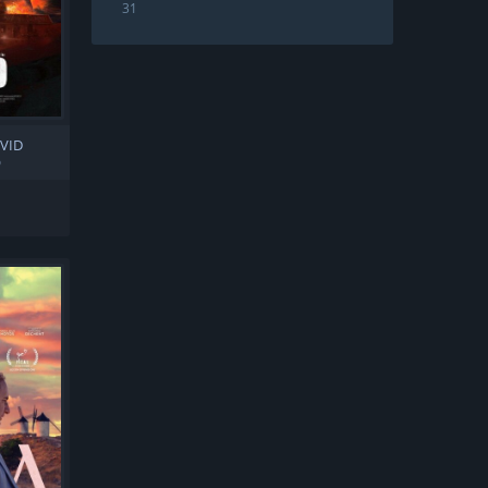
31
XVID
O