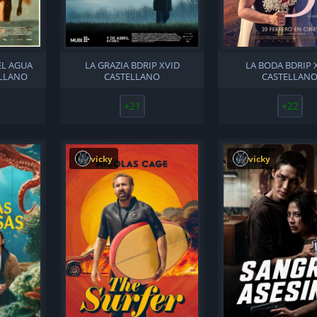
EL AGUA
LA GRAZIA BDRIP XVID
LA BODA BDRIP 
ELLANO
CASTELLANO
CASTELLAN
+21
+22
vicky
vicky