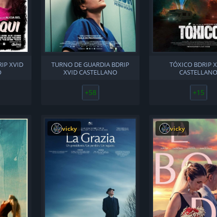
IP XVID
TURNO DE GUARDIA BDRIP
TÓXICO BDRIP 
O
XVID CASTELLANO
CASTELLAN
+58
+15
vicky
vicky