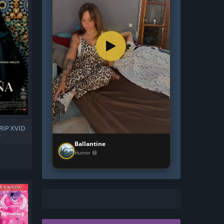
RIP XVID
O
Ballantine
Humor 😆