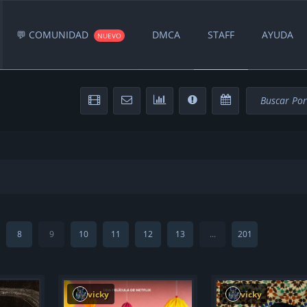
💬 COMUNIDAD
DMCA
STAFF
AYUDA
NUEVO
8
9
10
11
12
13
...
201
vicky
vicky