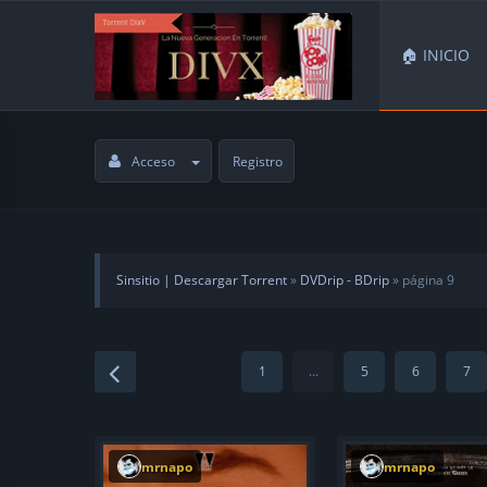
🏠 INICIO
Acceso
Registro
Sinsitio | Descargar Torrent
»
DVDrip - BDrip
» página 9
1
...
5
6
7
mrnapo
mrnapo