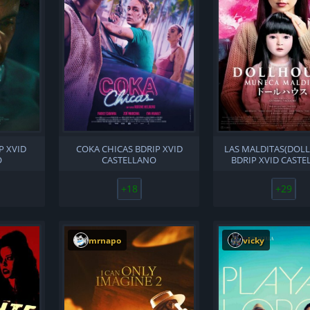
P XVID
COKA CHICAS BDRIP XVID
LAS MALDITAS(DOL
O
CASTELLANO
BDRIP XVID CAST
+18
+29
mrnapo
vicky