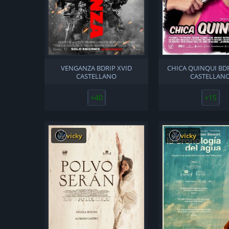
VENGANZA BDRIP XVID
CHICA QUINQUI BDR
CASTELLANO
CASTELLAN
+40
+15
vicky
vicky