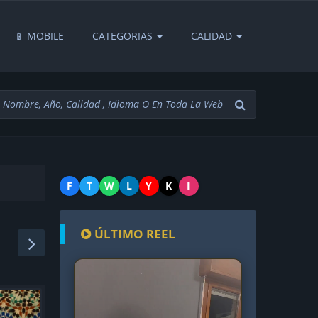
📱 MOBILE
CATEGORIAS
CALIDAD
F
T
W
L
Y
K
I
ÚLTIMO REEL