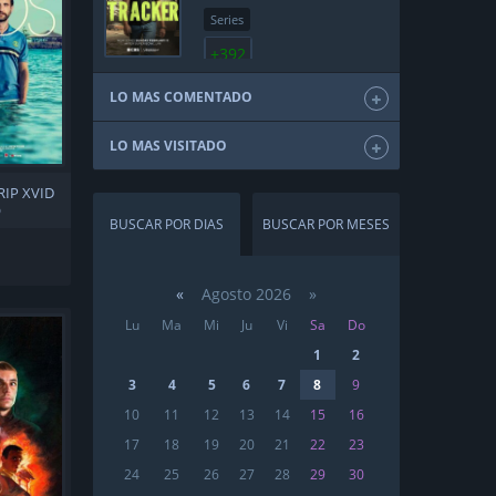
Series
+392
LO MAS COMENTADO
LO MAS VISITADO
RIP XVID
O
BUSCAR POR DIAS
BUSCAR POR MESES
«
Agosto 2026 »
Lu
Ma
Mi
Ju
Vi
Sa
Do
1
2
3
4
5
6
7
8
9
10
11
12
13
14
15
16
17
18
19
20
21
22
23
24
25
26
27
28
29
30