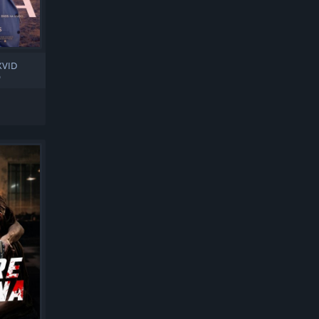
XVID
O