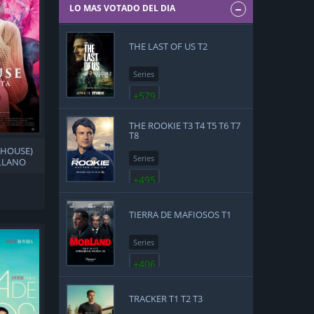
LO MAS VOTADO DEL DIA
THE LAST OF US T2
Series
+579
THE ROOKIE T3 T4 T5 T6 T7
T8
LHOUSE)
Series
ELLANO
+495
TIERRA DE MAFIOSOS T1
Series
+406
TRACKER T1 T2 T3