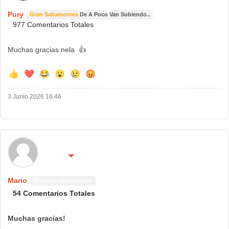
Pury
Gran Saltamontes
De A Poco Van Subiendo..
977 Comentarios Totales
Muchas gracias nela
👍
👍
❤️
😂
😮
😢
😡
3 Junio 2026 16:46
🌍 País:
🔴 No molestar 😴
España
Mario
Pequeño Saltamontes
54 Comentarios Totales
Muchas gracias!