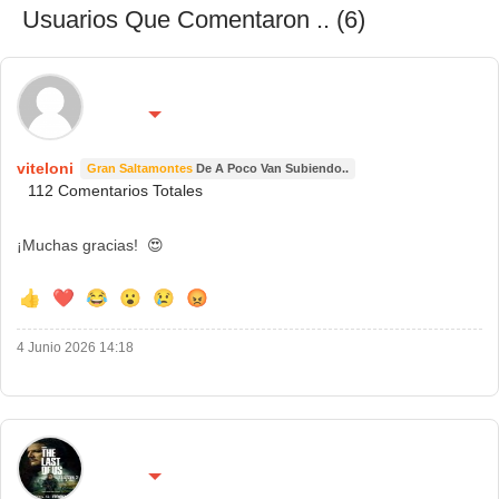
Usuarios Que Comentaron .. (6)
🌍 País:
🔴 No molestar 😴
Andorra
viteloni
Gran Saltamontes
De A Poco Van Subiendo..
112 Comentarios Totales
¡Muchas gracias! 😍
👍
❤️
😂
😮
😢
😡
4 Junio 2026 14:18
🌍 País:
🔴 No molestar 😴
Madrid