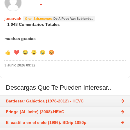
🔴 No molestar 😴
españa
jucarvah
Gran Saltamontes
De A Poco Van Subiendo..
1 048 Comentarios Totales
muchas gracias
👍
❤️
😂
😮
😢
😡
3 Junio 2026 09:32
Descargas Que Te Pueden Interesar..
Battlestar Galáctica (1978-2012) - HEVC
Fringe (Al límite) (2008).HEVC
El castillo en el cielo (1986). BDrip 1080p.