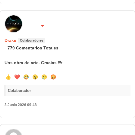
🌍 País:
🔴 No molestar 😴
Colaborador
Drake
Colaboradores
779 Comentarios Totales
Uns obra de arte. Gracias
🖖
👍
❤️
😂
😮
😢
😡
Colaborador
3 Junio 2026 09:48
🌍 País: