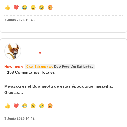
👍
❤️
😂
😮
😢
😡
3 Junio 2026 15:43
🌍 País:
🔴 No molestar 😴
España
Hawkman
Gran Saltamontes
De A Poco Van Subiendo..
158 Comentarios Totales
Miyazaki es el Buonarotti de estas época..que maravilla.
Gracias¡¡¡
👍
❤️
😂
😮
😢
😡
3 Junio 2026 14:42