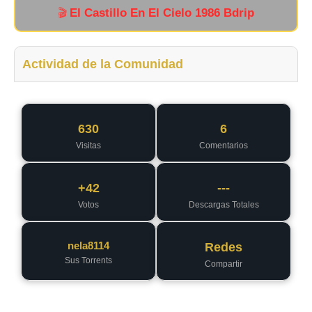
El Castillo En El Cielo 1986 Bdrip
🎬
Actividad de la Comunidad
630
6
Visitas
Comentarios
+42
---
Votos
Descargas Totales
nela8114
Redes
Sus Torrents
Compartir