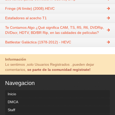
Fringe (Al límite) (2008).HEVC
Estafadores al acecho T1
Te Contamos Algo ¿Qué significa CAM, TS, R5, R6, DVDRip,
DVDscr, HDTV, BD/BR Rip, en las calidades de películas?
Battlestar Galáctica (1978-2012) - HEVC
Información
Lo sentimos ,solo Usuarios Registrados ..pueden dejar
comentarios,
se parte de la comunidad registrate!
Navegacion
Inicio
DMCA
Staff