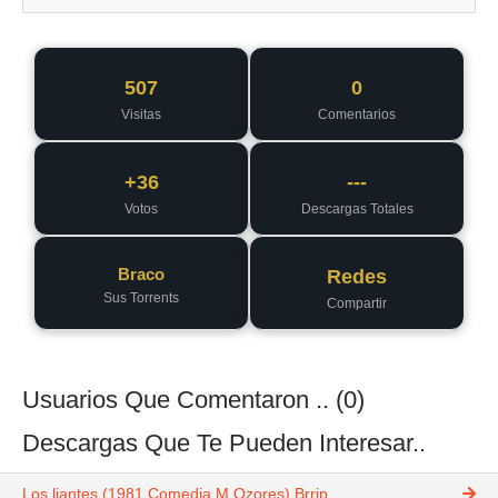
507
0
Visitas
Comentarios
+36
---
Votos
Descargas Totales
Braco
Redes
Sus Torrents
Compartir
Usuarios Que Comentaron .. (0)
Descargas Que Te Pueden Interesar..
Los liantes (1981 Comedia M Ozores) Brrip