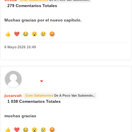
279 Comentarios Totales
Muchas gracias por el nuevo capítulo.
👍
❤️
😂
😮
😢
😡
6 Mayo 2026 10:49
🌍 País:
🔴 No molestar 😴
españa
jucarvah
Gran Saltamontes
De A Poco Van Subiendo..
1 038 Comentarios Totales
muchas gracias
👍
❤️
😂
😮
😢
😡