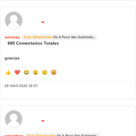
🌍 País:
🔴 No molestar 😴
españa
xenirau
Gran Saltamontes
De A Poco Van Subiendo..
685 Comentarios Totales
gracias
👍
❤️
😂
😮
😢
😡
28 Abril 2026 18:57
🌍 País:
🔴 No molestar 😴
españa
emeritow
Gran Saltamontes
De A Poco Van Subiendo..