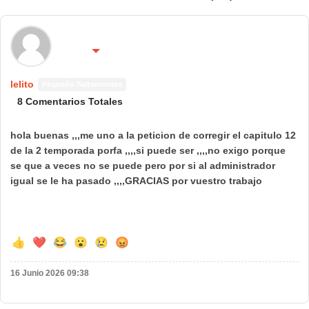
🌍 País:
🔴 No molestar 😴
España
lelito
Pequeño Saltamontes
8 Comentarios Totales
hola buenas ,,,me uno a la peticion de corregir el capitulo 12
de la 2 temporada porfa ,,,,si puede ser ,,,,no exigo porque
se que a veces no se puede pero por si al administrador
igual se le ha pasado ,,,,GRACIAS por vuestro trabajo
👍
❤️
😂
😮
😢
😡
16 Junio 2026 09:38