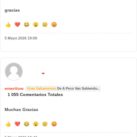
gracias
👍
❤️
😂
😮
😢
😡
5 Mayo 2026 19:00
🌍 País:
🔴 No molestar 😴
españa
emeritow
Gran Saltamontes
De A Poco Van Subiendo..
1 055 Comentarios Totales
Muchas Gracias
👍
❤️
😂
😮
😢
😡