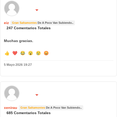
🌍 País:
🔴 No molestar 😴
España
eiz
Gran Saltamontes
De A Poco Van Subiendo..
247 Comentarios Totales
Muchas gracias.
👍
❤️
😂
😮
😢
😡
5 Mayo 2026 19:27
🌍 País:
🔴 No molestar 😴
españa
xenirau
Gran Saltamontes
De A Poco Van Subiendo..
685 Comentarios Totales