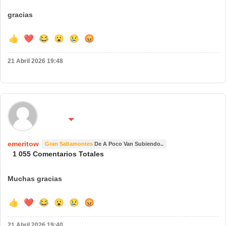
gracias
👍
❤️
😂
😮
😢
😡
21 Abril 2026 19:48
🌍 País:
🔴 No molestar 😴
españa
emeritow
Gran Saltamontes
De A Poco Van Subiendo..
1 055 Comentarios Totales
Muchas gracias
👍
❤️
😂
😮
😢
😡
21 Abril 2026 19:40