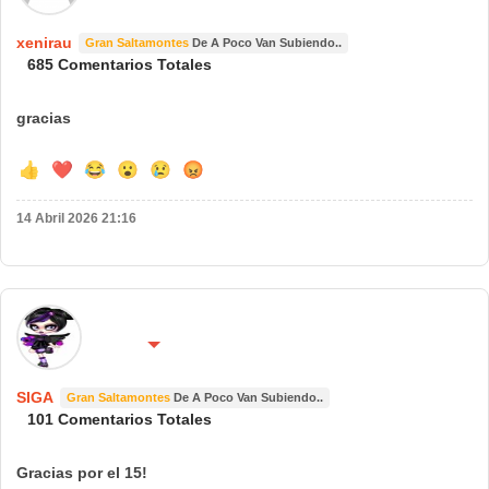
xenirau
Gran Saltamontes
De A Poco Van Subiendo..
685 Comentarios Totales
gracias
👍
❤️
😂
😮
😢
😡
14 Abril 2026 21:16
🌍 País:
🔴 No molestar 😴
España
SIGA
Gran Saltamontes
De A Poco Van Subiendo..
101 Comentarios Totales
Gracias por el 15!