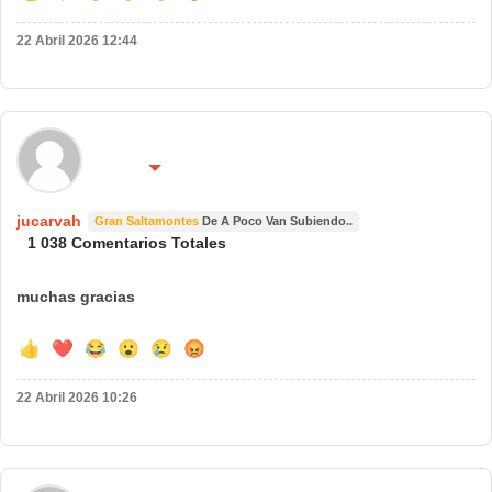
22 Abril 2026 12:44
🌍 País:
🔴 No molestar 😴
españa
jucarvah
Gran Saltamontes
De A Poco Van Subiendo..
1 038 Comentarios Totales
muchas gracias
👍
❤️
😂
😮
😢
😡
22 Abril 2026 10:26