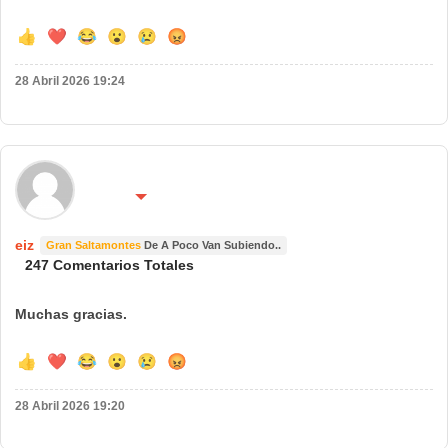
👍
❤️
😂
😮
😢
😡
28 Abril 2026 19:24
🌍 País:
🔴 No molestar 😴
España
eiz
Gran Saltamontes
De A Poco Van Subiendo..
247 Comentarios Totales
Muchas gracias.
👍
❤️
😂
😮
😢
😡
28 Abril 2026 19:20