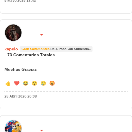
5 Mayo 2026 18:43
🌍 País:
🔴 No molestar 😴
España
kapelo
Gran Saltamontes
De A Poco Van Subiendo..
73 Comentarios Totales
Muchas Gracias
👍
❤️
😂
😮
😢
😡
28 Abril 2026 20:08
🌍 País:
🔴 No molestar 😴
España