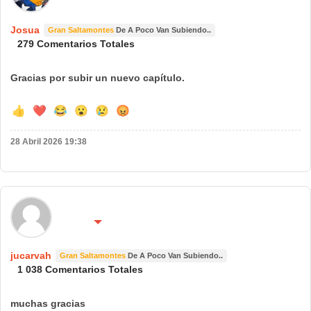
Josua
Gran Saltamontes
De A Poco Van Subiendo..
279 Comentarios Totales
Gracias por subir un nuevo capítulo.
👍
❤️
😂
😮
😢
😡
28 Abril 2026 19:38
🌍 País:
🔴 No molestar 😴
españa
jucarvah
Gran Saltamontes
De A Poco Van Subiendo..
1 038 Comentarios Totales
muchas gracias