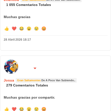
1 055 Comentarios Totales
Muchas gracias
👍
❤️
😂
😮
😢
😡
28 Abril 2026 18:17
🌍 País:
🔴 No molestar 😴
España
Josua
Gran Saltamontes
De A Poco Van Subiendo..
279 Comentarios Totales
Muchas gracias por compartir.
👍
❤️
😂
😮
😢
😡