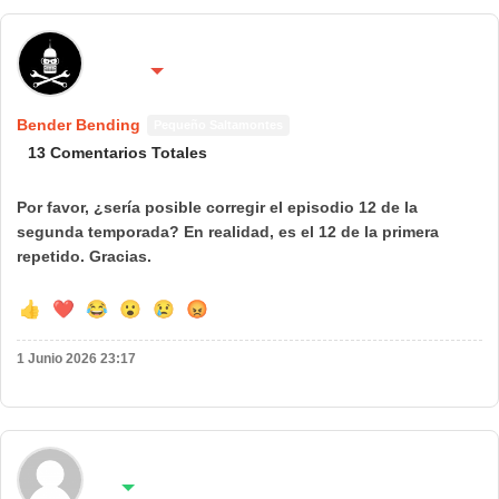
🌍 País:
🔴 No molestar 😴
España
Bender Bending
Pequeño Saltamontes
13 Comentarios Totales
Por favor, ¿sería posible corregir el episodio 12 de la
segunda temporada? En realidad, es el 12 de la primera
repetido. Gracias.
👍
❤️
😂
😮
😢
😡
1 Junio 2026 23:17
🌍 País:
🟢 Estoy...
España