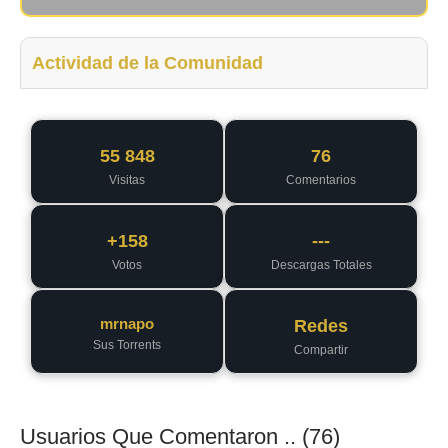
Actividad de la Comunidad
55 848
76
Visitas
Comentarios
+158
---
Votos
Descargas Totales
mrnapo
Redes
Sus Torrents
Compartir
Usuarios Que Comentaron .. (76)