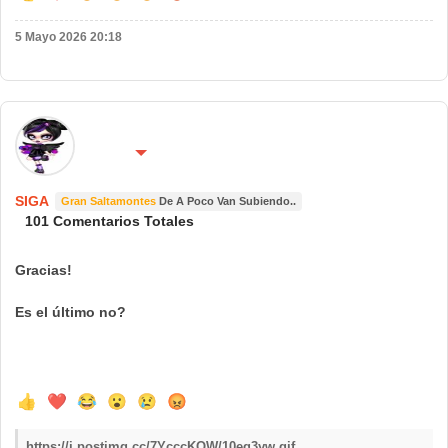
5 Mayo 2026 20:18
🌍 País:
🔴 No molestar 😴
España
SIGA
Gran Saltamontes
De A Poco Van Subiendo..
101 Comentarios Totales
Gracias!
Es el último no?
👍
❤️
😂
😮
😢
😡
https://i.postimg.cc/7YcccKQW/10eq3yw.gif