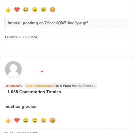
👍
❤️
😂
😮
😢
😡
https://i.postimg.cc/7YcccKQW/10eq3yw.gif
14 Abril 2026 20:24
🌍 País:
🔴 No molestar 😴
españa
jucarvah
Gran Saltamontes
De A Poco Van Subiendo..
1 038 Comentarios Totales
muchas gracias
👍
❤️
😂
😮
😢
😡