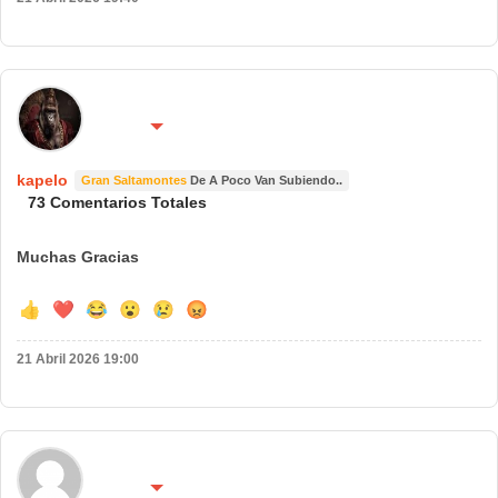
🌍 País:
🔴 No molestar 😴
España
kapelo
Gran Saltamontes
De A Poco Van Subiendo..
73 Comentarios Totales
Muchas Gracias
👍
❤️
😂
😮
😢
😡
21 Abril 2026 19:00
🌍 País:
🔴 No molestar 😴
españa