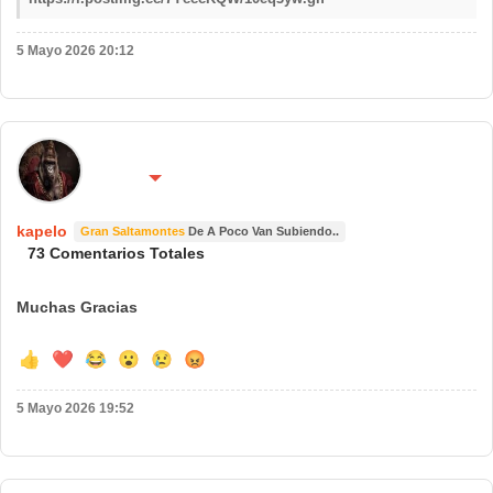
5 Mayo 2026 20:12
🌍 País:
🔴 No molestar 😴
España
kapelo
Gran Saltamontes
De A Poco Van Subiendo..
73 Comentarios Totales
Muchas Gracias
👍
❤️
😂
😮
😢
😡
5 Mayo 2026 19:52