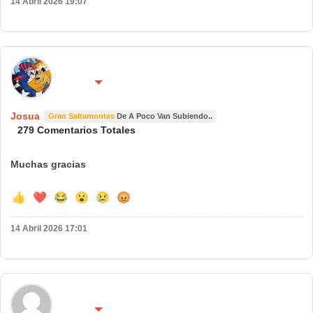
14 Abril 2026 19:07
🌍 País:
🔴 No molestar 😴
España
Josua
Gran Saltamontes
De A Poco Van Subiendo..
279 Comentarios Totales
Muchas gracias
👍
❤️
😂
😮
😢
😡
14 Abril 2026 17:01
🌍 País:
🔴 No molestar 😴
españa