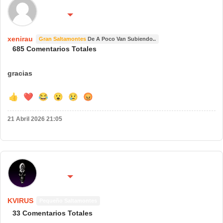
🌍 País:
🔴 No molestar 😴
españa
xenirau
Gran Saltamontes
De A Poco Van Subiendo..
685 Comentarios Totales
gracias
👍
❤️
😂
😮
😢
😡
21 Abril 2026 21:05
🌍 País:
🔴 No molestar 😴
KVIRUS
Pequeño Saltamontes
33 Comentarios Totales