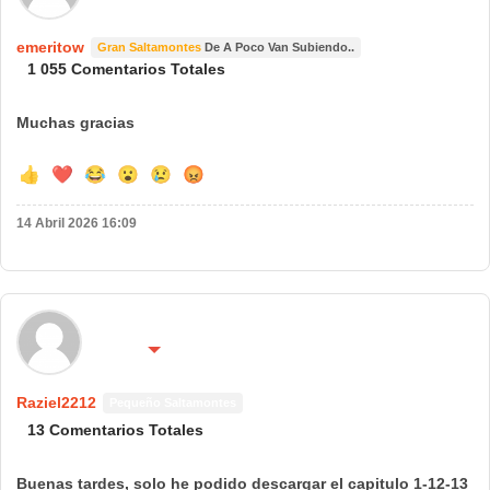
emeritow
Gran Saltamontes
De A Poco Van Subiendo..
1 055 Comentarios Totales
Muchas gracias
👍
❤️
😂
😮
😢
😡
14 Abril 2026 16:09
🌍 País:
🔴 No molestar 😴
España
Raziel2212
Pequeño Saltamontes
13 Comentarios Totales
Buenas tardes, solo he podido descargar el capitulo 1-12-13