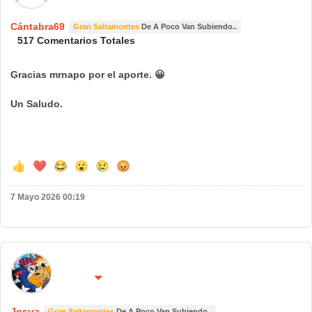
Cántabra69
Gran Saltamontes
De A Poco Van Subiendo..
517 Comentarios Totales
Gracias mrnapo por el aporte. 😀
Un Saludo.
👍
❤️
😂
😮
😢
😡
7 Mayo 2026 00:19
🌍 País:
🔴 No molestar 😴
España
Josua
Gran Saltamontes
De A Poco Van Subiendo..